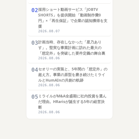
02
採用ショート動画サービス「JOBTV
SHORTS」を提供開始 「動画制作費0
円」×「再生保証」で企業の認知獲得を支
援
2026.08.07
03
計画当時、存在しなかった「星乃あり
す」。堅実な事業計画に訪れた最大の
「想定外」を突破した要件定義の舞台裏
2026.08.06
04
セオリーの実装と、5年間の「想定外」の
超え方。事業の原型を磨き続けたミライ
ルとHumAInの共創の軌跡
2026.08.06
05
ミライルがM&A全盛期に社内投資を選ん
だ理由。HRarisが誕生する5年の経営決
断
2026.08.06