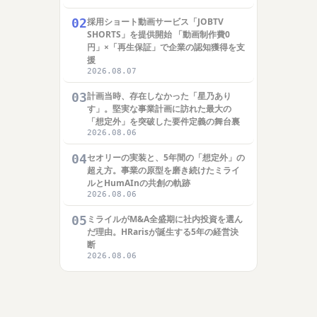
02
採用ショート動画サービス「JOBTV
SHORTS」を提供開始 「動画制作費0
円」×「再生保証」で企業の認知獲得を支
援
2026.08.07
03
計画当時、存在しなかった「星乃あり
す」。堅実な事業計画に訪れた最大の
「想定外」を突破した要件定義の舞台裏
2026.08.06
04
セオリーの実装と、5年間の「想定外」の
超え方。事業の原型を磨き続けたミライ
ルとHumAInの共創の軌跡
2026.08.06
05
ミライルがM&A全盛期に社内投資を選ん
だ理由。HRarisが誕生する5年の経営決
断
2026.08.06