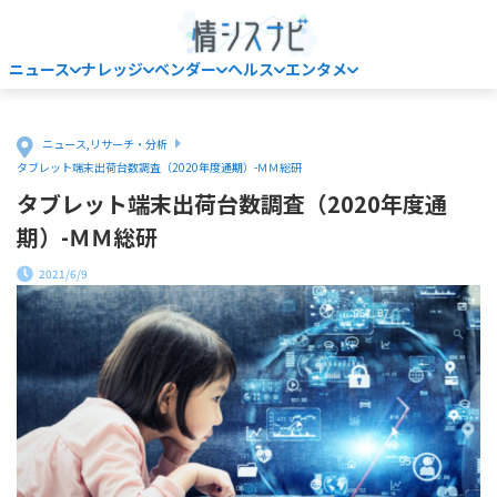
ニュース
ナレッジ
ベンダー
ヘルス
エンタメ
Home
ニュース
,
リサーチ・分析
タブレット端末出荷台数調査（2020年度通期）-ＭＭ総研
タブレット端末出荷台数調査（2020年度通
期）-ＭＭ総研
2021/6/9