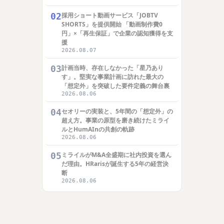
02
採用ショート動画サービス「JOBTV
SHORTS」を提供開始 「動画制作費0
円」×「再生保証」で企業の認知獲得を支
援
2026.08.07
03
計画当時、存在しなかった「星乃あり
す」。堅実な事業計画に訪れた最大の
「想定外」を突破した要件定義の舞台裏
2026.08.06
04
セオリーの実装と、5年間の「想定外」の
超え方。事業の原型を磨き続けたミライ
ルとHumAInの共創の軌跡
2026.08.06
05
ミライルがM&A全盛期に社内投資を選ん
だ理由。HRarisが誕生する5年の経営決
断
2026.08.06