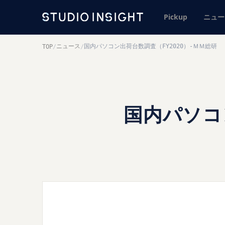
Pickup
ニュー
ニュース
国内パソコン出荷台数調査（FY2020）-ＭＭ総研
TOP
/
/
国内パソコ