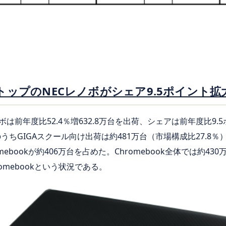
トップのNECレノボがシェア9.5ポイント拡
は前年度比52.4％増632.8万台を出荷、シェアは前年度比9.5
うちGIGAスクール向け出荷は約481万台（市場構成比27.8
ebookが約406万台を占めた。Chromebook全体では約43
omebookという状況である。