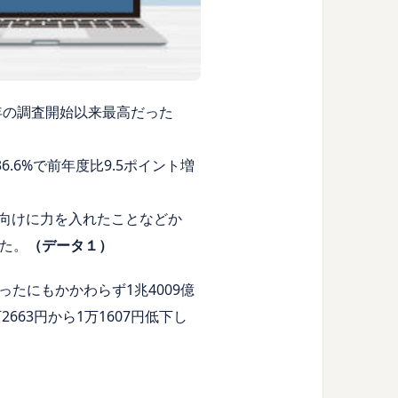
95年の調査開始以来最高だった
.6%で前年度比9.5ポイント増
ル向けに力を入れたことなどか
した。
（データ１）
たにもかかわらず1兆4009億
663円から1万1607円低下し