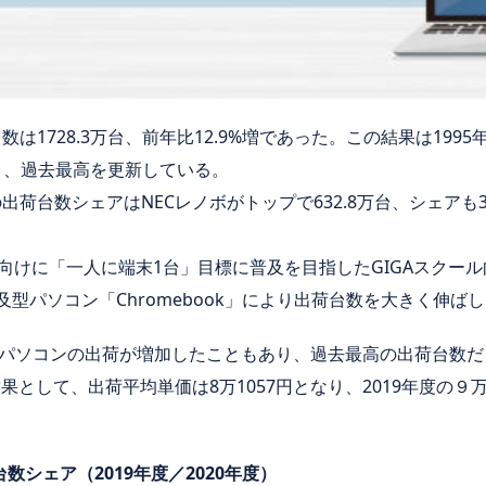
数は1728.3万台、前年比12.9%増であった。この結果は19
上回り、過去最高を更新している。
出荷台数シェアはNECレノボがトップで632.8万台、シェアも36
校向けに「一人に端末1台」目標に普及を目指したGIGAスクー
普及型パソコン「Chromebook」により出荷台数を大きく伸ば
パソコンの出荷が増加したこともあり、過去最高の出荷台数だっ
果として、出荷平均単価は8万1057円となり、2019年度の９万2
数シェア（2019年度／2020年度）