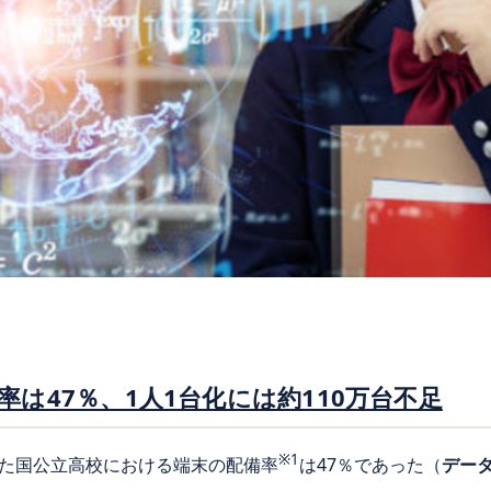
は47％、1人1台化には約110万台不足
※1
た国公立高校における端末の配備率
は47％であった（
データ