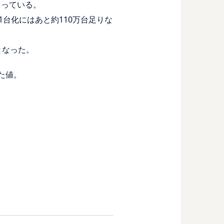
まっている。
1台化にはあと約110万台足りな
となった。
た値。