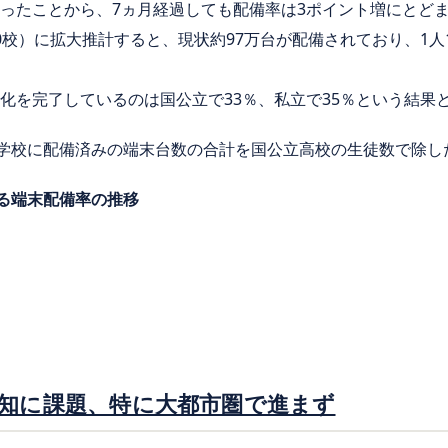
あったことから、7ヵ月経過しても配備率は3ポイント増にとど
0校）に拡大推計すると、現状約97万台が配備されており、1人
台化を完了しているのは国公立で33％、私立で35％という結果
学校に配備済みの端末台数の合計を国公立高校の生徒数で除し
る端末配備率の推移
知に課題、特に大都市圏で進まず