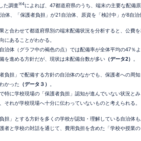
※4
施した調査
によれば、47都道府県のうち、端末の主要な配備
自治体、「保護者負担」が21自治体、原資を「検討中」が8自治
果と合わせて都道府県別の端末配備状況を分析すると、公費を
向にあることがわかる。
自治体（グラフ中の褐色の点）では配備率が全体平均の47％
備を進める方針だが、現状は未配備台数が多い
（データ2）
。
者負担」で配備する方針の自治体のなかでも、保護者への周知
わかった
（データ３）
。
で特に学校現場の「保護者負担」認知が進んでいない状況とみ
、それが学校現場へ十分に伝わっていないものと考えられる。
負担」とする方針を多くの学校が認知・理解している自治体も
護者と学校の対話を通じて、費用負担を含めた「学校や授業の