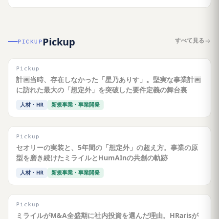
Pickup
すべて見る
PICKUP
Pickup
計画当時、存在しなかった「星乃ありす」。堅実な事業計画
に訪れた最大の「想定外」を突破した要件定義の舞台裏
人材・HR
新規事業・事業開発
Pickup
セオリーの実装と、5年間の「想定外」の超え方。事業の原
型を磨き続けたミライルとHumAInの共創の軌跡
人材・HR
新規事業・事業開発
Pickup
ミライルがM&A全盛期に社内投資を選んだ理由。HRarisが