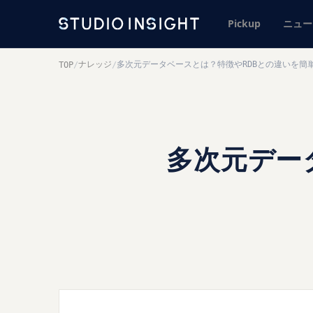
Pickup
ニュー
ナレッジ
多次元データベースとは？特徴やRDBとの違いを簡
TOP
/
/
多次元デー