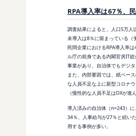
RPA導入率は67％
調査結果によると、人口5万人
未導入は8％に留まっている（
民間企業におけるRPA導入率
ル庁の前身である内閣官房IT
事業があり、自治体でもデジタ
また、内部要因では、紙ベース
な人員不足な上に新型コロナウ
（慢性的な人員不足はDXが進
導入済みの自治体（n=243
34％、人事給与が27％と続
用する事例が多い。