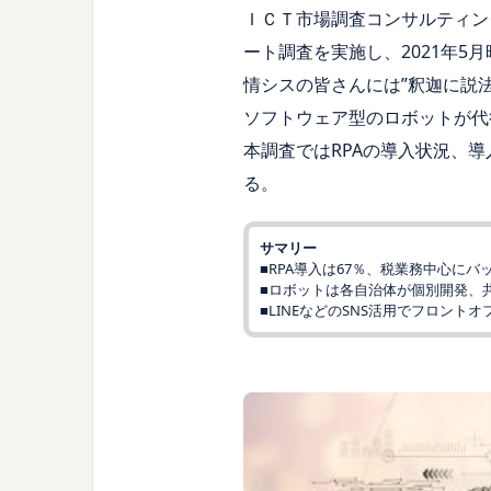
ＩＣＴ市場調査コンサルティン
ート調査を実施し、2021年5月時点
情シスの皆さんには”釈迦に説
ソフトウェア型のロボットが代
本調査ではRPAの導入状況、
る。
サマリー
■RPA導入は67％、税業務中心に
■ロボットは各自治体が個別開発、
■LINEなどのSNS活用でフロント