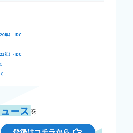
年）-IDC
年）-IDC
C
DC