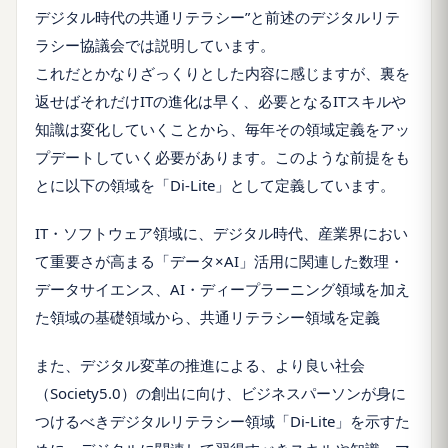
デジタル時代の共通リテラシー”と前述のデジタルリテ
ラシー協議会では説明しています。
これだとかなりざっくりとした内容に感じますが、裏を
返せばそれだけITの進化は早く、必要となるITスキルや
知識は変化していくことから、毎年その領域定義をアッ
プデートしていく必要があります。このような前提をも
とに以下の領域を「Di-Lite」として定義しています。
IT・ソフトウェア領域に、デジタル時代、産業界におい
て重要さが高まる「データ×AI」活用に関連した数理・
データサイエンス、AI・ディープラーニング領域を加え
た領域の基礎領域から、共通リテラシー領域を定義
また、デジタル変革の推進による、より良い社会
（Society5.0）の創出に向け、ビジネスパーソンが身に
つけるべきデジタルリテラシー領域「Di-Lite」を示すた