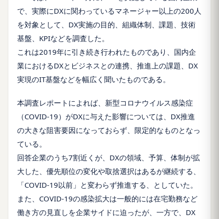
で、実際にDXに関わっているマネージャー以上の200人
を対象として、DX実施の目的、組織体制、課題、技術
基盤、KPIなどを調査した。
これは2019年に引き続き行われたものであり、国内企
業におけるDXとビジネスとの連携、推進上の課題、DX
実現のIT基盤などを幅広く聞いたものである。
本調査レポートによれば、新型コロナウイルス感染症
（COVID-19）がDXに与えた影響については、DX推進
の大きな阻害要因になっておらず、限定的なものとなっ
ている。
回答企業のうち7割近くが、DXの領域、予算、体制が拡
大した、優先順位の変化や取捨選択はあるが継続する、
「COVID-19以前」と変わらず推進する、としていた。
また、COVID-19の感染拡大は一般的には在宅勤務など
働き方の見直しを企業サイドに迫ったが、一方で、DX