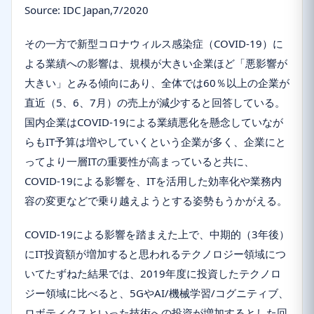
Source: IDC Japan,7/2020
その一方で新型コロナウィルス感染症（COVID-19）に
よる業績への影響は、規模が大きい企業ほど「悪影響が
大きい」とみる傾向にあり、全体では60％以上の企業が
直近（5、6、7月）の売上が減少すると回答している。
国内企業はCOVID-19による業績悪化を懸念していなが
らもIT予算は増やしていくという企業が多く、企業にと
ってより一層ITの重要性が高まっていると共に、
COVID-19による影響を、ITを活用した効率化や業務内
容の変更などで乗り越えようとする姿勢もうかがえる。
COVID-19による影響を踏まえた上で、中期的（3年後）
にIT投資額が増加すると思われるテクノロジー領域につ
いてたずねた結果では、2019年度に投資したテクノロ
ジー領域に比べると、5GやAI/機械学習/コグニティブ、
ロボティクスといった技術への投資が増加するとした回