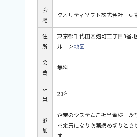
会
クオリティソフト株式会社 東
場
住
東京都千代田区麹町三丁目3番地4
所
ル ＞
地図
会
無料
費
定
20名
員
企業のシステムご担当者様 及び
参
※定員になり次第締め切りとさ
加
す。