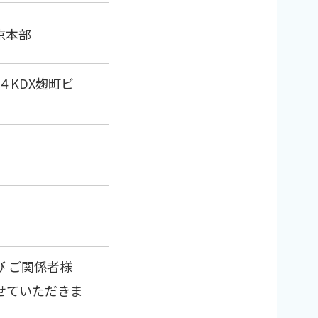
京本部
 KDX麹町ビ
 ご関係者様
せていただきま