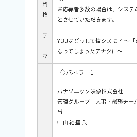
資
※応募者多数の場合は、システ
格
とさせていただきます。
テ
YOUはどうして情シスに？ ～
ー
なってしまったアナタに～
マ
◇パネラー1
パナソニック映像株式会社
管理グループ 人事・総務チーム
当
中山 裕盛 氏