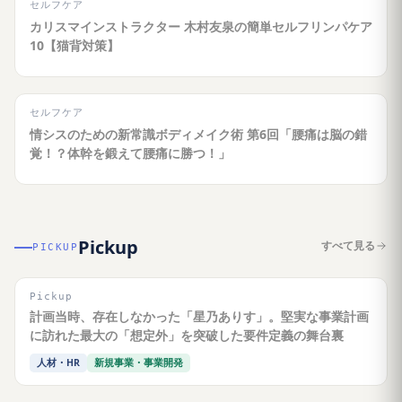
セルフケア
カリスマインストラクター 木村友泉の簡単セルフリンパケア
10【猫背対策】
セルフケア
情シスのための新常識ボディメイク術 第6回「腰痛は脳の錯
覚！？体幹を鍛えて腰痛に勝つ！」
Pickup
すべて見る
PICKUP
Pickup
計画当時、存在しなかった「星乃ありす」。堅実な事業計画
に訪れた最大の「想定外」を突破した要件定義の舞台裏
人材・HR
新規事業・事業開発