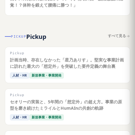
覚！？体幹を鍛えて腰痛に勝つ！」
Pickup
すべて見る
PICKUP
Pickup
計画当時、存在しなかった「星乃ありす」。堅実な事業計画
に訪れた最大の「想定外」を突破した要件定義の舞台裏
人材・HR
新規事業・事業開発
Pickup
セオリーの実装と、5年間の「想定外」の超え方。事業の原
型を磨き続けたミライルとHumAInの共創の軌跡
人材・HR
新規事業・事業開発