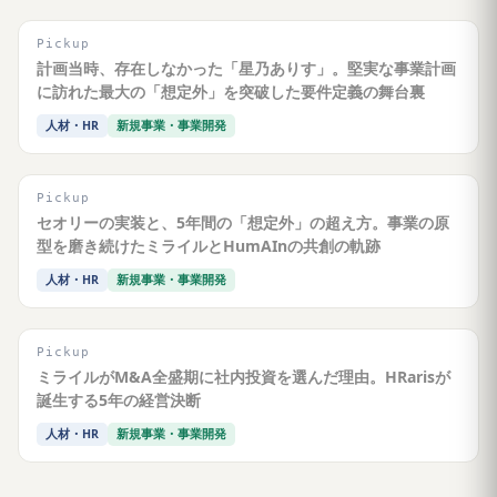
Pickup
計画当時、存在しなかった「星乃ありす」。堅実な事業計画
に訪れた最大の「想定外」を突破した要件定義の舞台裏
人材・HR
新規事業・事業開発
Pickup
セオリーの実装と、5年間の「想定外」の超え方。事業の原
型を磨き続けたミライルとHumAInの共創の軌跡
人材・HR
新規事業・事業開発
Pickup
ミライルがM&A全盛期に社内投資を選んだ理由。HRarisが
誕生する5年の経営決断
人材・HR
新規事業・事業開発