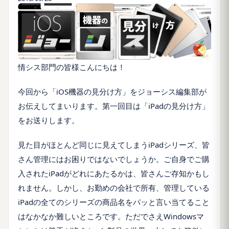
情シス部門の皆様こんにちは！
今回から「
iOS
機器の見分け方」をジョーシス編集部が
お伝えしてまいります。第一回目は「
iPad
の見分け方」
をお送りします。
見た目がほとんど同じに見えてしまう
iPad
シリーズ、皆
さん管理にはお困りではないでしょうか。ご自身でご購
入された
iPad
がどれにあたるかは、皆さんご存知かもし
れません。しかし、お勤めの会社で所有、管理している
iPad
の全てのシリーズの商品名をパッと言い当てること
はなかなか難しいところです。ただでさえ
Windows
マ