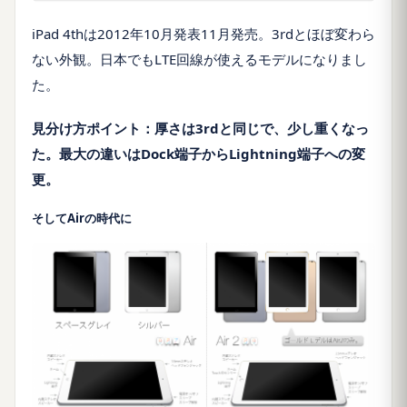
iPad 4th
は
2012
年
10
月発表
11
月発売。
3rd
とほぼ変わら
ない外観。日本でも
LTE
回線が使えるモデルになりまし
た。
見分け方ポイント：厚さは
3rd
と同じで、少し重くなっ
た。最大の違いは
Dock
端子から
Lightning
端子への変
更。
そしてAirの時代に