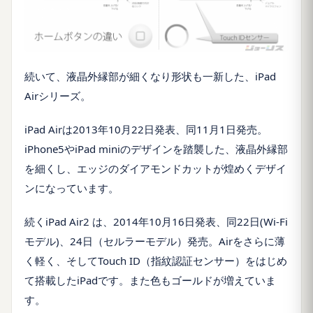
続いて、液晶外縁部が細くなり形状も一新した、
iPad
Air
シリーズ。
iPad Air
は
2013
年
10
月
22
日発表、同
11
月
1
日発売。
iPhone5
や
iPad mini
のデザインを踏襲した、液晶外縁部
を細くし、エッジのダイアモンドカットが煌めくデザイ
ンになっています。
続く
iPad Air2
は、
2014
年
10
月
16
日発表、同
22
日
(Wi-Fi
モデル
)
、
24
日（セルラーモデル）発売。
Air
をさらに薄
く軽く、そして
Touch ID
（指紋認証センサー）をはじめ
て搭載した
iPad
です。また色もゴールドが増えていま
す。