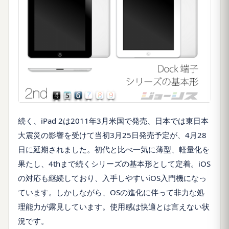
続く、
iPad 2
は
2011
年
3
月米国で発売、日本では東日本
大震災の影響を受けて当初
3
月
25
日発売予定が、
4
月
28
日に延期されました。初代と比べ一気に薄型、軽量化を
果たし、
4th
まで続くシリーズの基本形として定着。
iOS
の対応も継続しており、入手しやすい
iOS
入門機になっ
ています。しかしながら、
OS
の進化に伴って非力な処
理能力が露見しています。使用感は快適とは言えない状
況です。