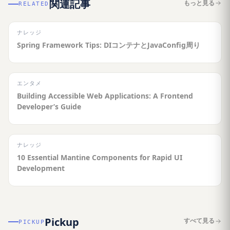
関連記事
もっと見る
RELATED
ナレッジ
Spring Framework Tips: DIコンテナとJavaConfig周り
エンタメ
Building Accessible Web Applications: A Frontend
Developer’s Guide
ナレッジ
10 Essential Mantine Components for Rapid UI
Development
Pickup
すべて見る
PICKUP