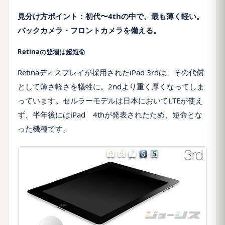
見分け方ポイント：初代〜
4th
の中で、最も薄く軽い。
バックカメラ・フロントカメラを備える。
Retinaの登場は超短命
Retina
ディスプレイが採用された
iPad 3rd
は、その代償
として薄さ軽さを犠牲に。
2nd
より重く厚くなってしま
っています。セルラーモデルは日本において
LTE
が使え
ず、半年後には
iPad
4th
が発表されたため、短命とな
った機種です。