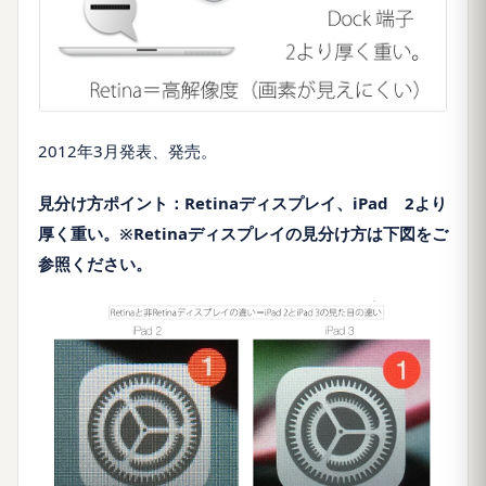
2012
年
3
月発表、発売。
見分け方ポイント：
Retina
ディスプレイ、
iPad
2
より
厚く重い。※
Retina
ディスプレイの見分け方は下図をご
参照ください。