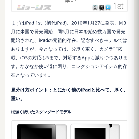
まずは
iPad 1st
（初代
iPad)
、
2010
年
1
月
27
に発表、同
3
月に米国で発売開始、同
5
月に日本を始め数カ国で発売
開始された、
iPad
の元祖的存在。記念すべきモデルでは
ありますが、今となっては、分厚く重く、カメラ非搭
載、
iOS
の対応も
5
まで、対応する
App
も減りつつありま
す。なかなか使い道に困り、コレクションアイテム的存
在となっています。
見分け方ポイント：とにかく他の
iPad
と比べて、厚く、
重い。
根強く続いたスタンダードモデル