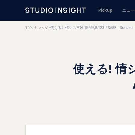
Pickup
ニュー
ナレッジ
使える! 情シス三段用語辞典123「SASE（Secure Ac
TOP
/
/
使える! 情