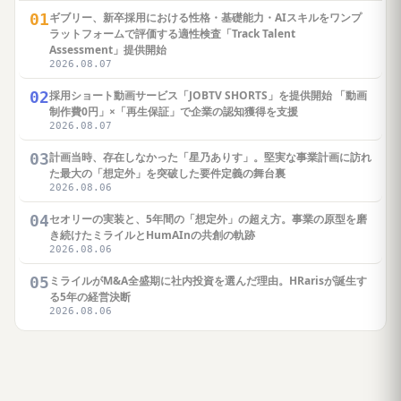
01
ギブリー、新卒採用における性格・基礎能力・AIスキルをワンプ
ラットフォームで評価する適性検査「Track Talent
Assessment」提供開始
2026.08.07
02
採用ショート動画サービス「JOBTV SHORTS」を提供開始 「動画
制作費0円」×「再生保証」で企業の認知獲得を支援
2026.08.07
03
計画当時、存在しなかった「星乃ありす」。堅実な事業計画に訪れ
た最大の「想定外」を突破した要件定義の舞台裏
2026.08.06
04
セオリーの実装と、5年間の「想定外」の超え方。事業の原型を磨
き続けたミライルとHumAInの共創の軌跡
2026.08.06
05
ミライルがM&A全盛期に社内投資を選んだ理由。HRarisが誕生す
る5年の経営決断
2026.08.06