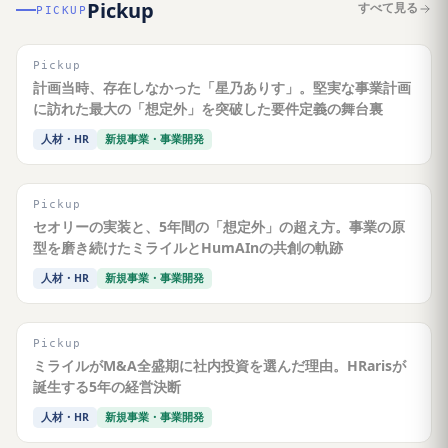
Pickup
すべて見る
PICKUP
Pickup
計画当時、存在しなかった「星乃ありす」。堅実な事業計画
に訪れた最大の「想定外」を突破した要件定義の舞台裏
人材・HR
新規事業・事業開発
Pickup
セオリーの実装と、5年間の「想定外」の超え方。事業の原
型を磨き続けたミライルとHumAInの共創の軌跡
人材・HR
新規事業・事業開発
Pickup
ミライルがM&A全盛期に社内投資を選んだ理由。HRarisが
誕生する5年の経営決断
人材・HR
新規事業・事業開発