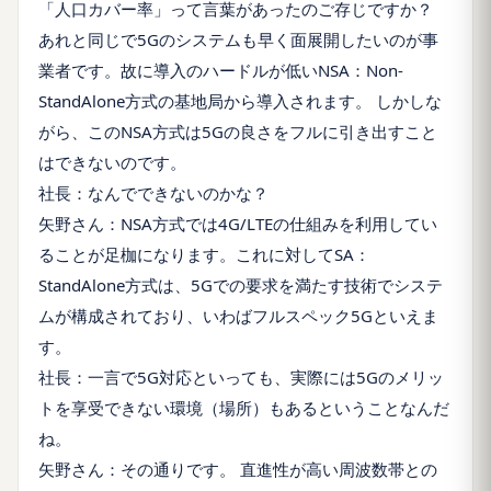
「人口カバー率」って言葉があったのご存じですか？
あれと同じで5Gのシステムも早く面展開したいのが事
業者です。故に導入のハードルが低いNSA：Non-
StandAlone方式の基地局から導入されます。 しかしな
がら、このNSA方式は5Gの良さをフルに引き出すこと
はできないのです。
社長：なんでできないのかな？
矢野さん：NSA方式では4G/LTEの仕組みを利用してい
ることが足枷になります。これに対してSA：
StandAlone方式は、5Gでの要求を満たす技術でシステ
ムが構成されており、いわばフルスペック5Gといえま
す。
社長：一言で5G対応といっても、実際には5Gのメリッ
トを享受できない環境（場所）もあるということなんだ
ね。
矢野さん：その通りです。 直進性が高い周波数帯との