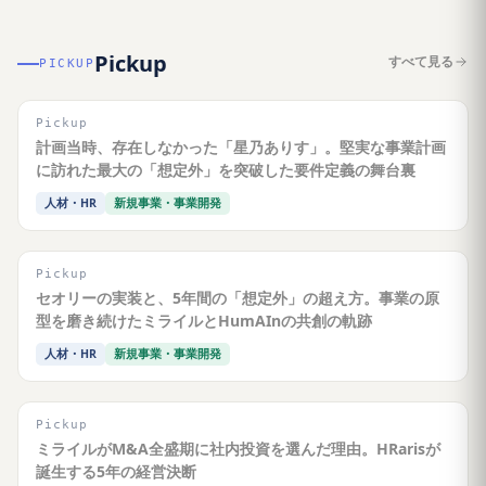
Pickup
すべて見る
PICKUP
Pickup
計画当時、存在しなかった「星乃ありす」。堅実な事業計画
に訪れた最大の「想定外」を突破した要件定義の舞台裏
人材・HR
新規事業・事業開発
Pickup
セオリーの実装と、5年間の「想定外」の超え方。事業の原
型を磨き続けたミライルとHumAInの共創の軌跡
人材・HR
新規事業・事業開発
Pickup
ミライルがM&A全盛期に社内投資を選んだ理由。HRarisが
誕生する5年の経営決断