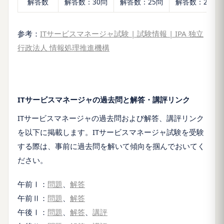
解答数
解答数：30問
解答数：25問
解答数：2問
参考：
ITサービスマネージャ試験 | 試験情報 | IPA 独立
行政法人 情報処理推進機構
ITサービスマネージャの過去問と解答・講評リンク
ITサービスマネージャの過去問および解答、講評リンク
を以下に掲載します。ITサービスマネージャ試験を受験
する際は、事前に過去問を解いて傾向を掴んでおいてく
ださい。
午前Ⅰ：
問題
、
解答
午前Ⅱ：
問題
、
解答
午後Ⅰ：
問題
、
解答
、
講評