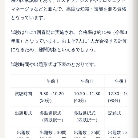
マネージャなどと並んで、高度な知識・技能を測る資格
となっています。
試験は年に1回春期に実施され、合格率は約15%（令和3
年度）となっています。およそ7人に1人が合格する計算
になるため、難関資格といえるでしょう。
試験時間や出題形式は下表のとおりです。
午前Ⅰ
午前Ⅱ
午後Ⅰ
試験時間
9:30～10:20
10:50～11:30
12:30～14:00
(50分)
(40分)
(90分)
出題形式
多肢選択式
多肢選択式
記述式
（四肢択一）
（四肢択一）
出題数
出題数：30問
出題数：25問
出題数：3問