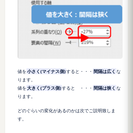
値を
小さく
(マイナス側)
すると・・・
間隔は
広く
な
ります。
値を
大きく
(プラス側)
すると ・・・
間隔は
狭く
な
ります。
どのぐらいの変化があるのかは次でご説明致しま
す。