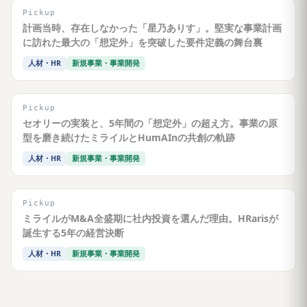
Pickup
計画当時、存在しなかった「星乃ありす」。堅実な事業計画
に訪れた最大の「想定外」を突破した要件定義の舞台裏
人材・HR
新規事業・事業開発
Pickup
セオリーの実装と、5年間の「想定外」の超え方。事業の原
型を磨き続けたミライルとHumAInの共創の軌跡
人材・HR
新規事業・事業開発
Pickup
ミライルがM&A全盛期に社内投資を選んだ理由。HRarisが
誕生する5年の経営決断
人材・HR
新規事業・事業開発