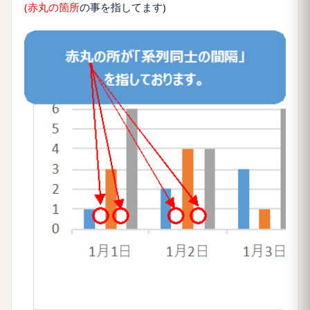
(
赤丸の箇所
の事を指してます)