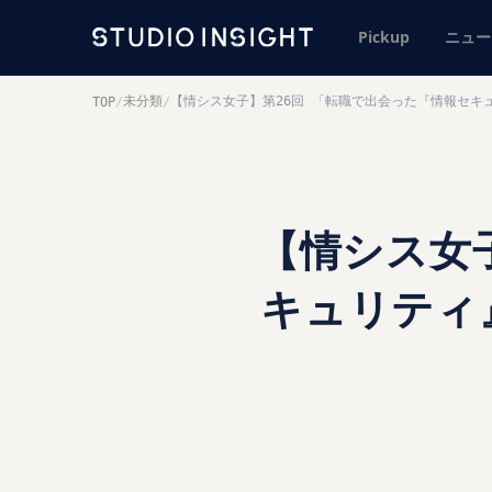
Pickup
ニュー
未分類
【情シス女子】第26回 「転職で出会った『情報セキ
TOP
/
/
【情シス女
キュリティ