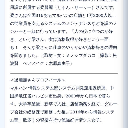
用課に所属する梁麗麗（りゃん・りーりー）さんです。
梁さんは全国316あるマルハンの店舗と1万2000人以上
の従業員を支えるシステムのメンテナンスなどを課のメ
ンバーと一緒に行っています。「人の役に立つのが好
き」という梁さん。実は資格取得が好きという一面
も！ そんな梁さんに仕事のやりがいや資格好きの理由
を聞きました。（取材・文：ミノシマタカコ 撮影：松
波賢 ヘアメイク：木原真由子）
＜梁麗麗さんプロフィール＞
マルハン 情報システム部システム開発運用課所属。中
国黒竜江省ハルビン市出身、2000年から日本で暮ら
す。大学卒業後、新卒で入社。店舗勤務を経て、グルー
プ会社の総務課で勤務した後、2016年から情報システ
ム部。数多くの資格を持つ勉強好き情シス女子。