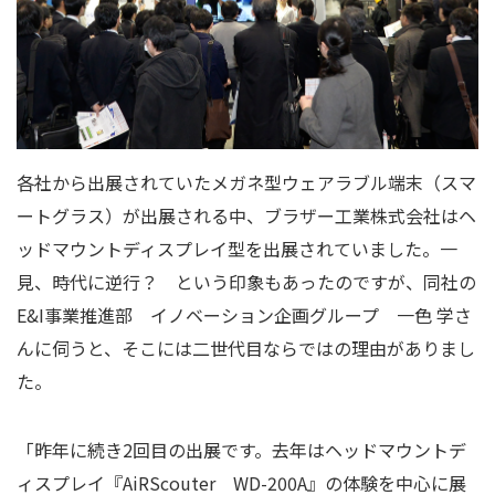
各社から出展されていたメガネ型ウェアラブル端末（スマ
ートグラス）が出展される中、ブラザー工業株式会社はヘ
ッドマウントディスプレイ型を出展されていました。一
見、時代に逆行？ という印象もあったのですが、同社の
E&I事業推進部 イノベーション企画グループ 一色 学さ
んに伺うと、そこには二世代目ならではの理由がありまし
た。
「昨年に続き
2
回目の出展です。去年はヘッドマウントデ
ィスプレイ『
AiRScouter
WD-200A
』の体験を中心に展