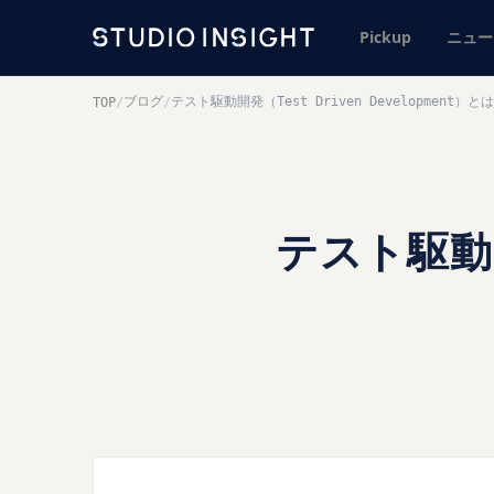
Pickup
ニュー
ブログ
テスト駆動開発（Test Driven Development）とは
TOP
/
/
テスト駆動開発