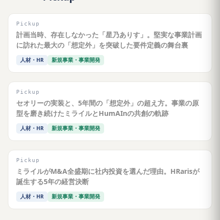
Pickup
計画当時、存在しなかった「星乃ありす」。堅実な事業計画
に訪れた最大の「想定外」を突破した要件定義の舞台裏
人材・HR
新規事業・事業開発
Pickup
セオリーの実装と、5年間の「想定外」の超え方。事業の原
型を磨き続けたミライルとHumAInの共創の軌跡
人材・HR
新規事業・事業開発
Pickup
ミライルがM&A全盛期に社内投資を選んだ理由。HRarisが
誕生する5年の経営決断
人材・HR
新規事業・事業開発