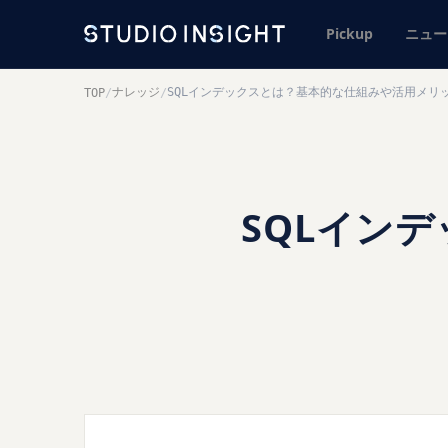
Pickup
ニュー
ナレッジ
SQLインデックスとは？基本的な仕組みや活用メリ
TOP
/
/
SQLイン