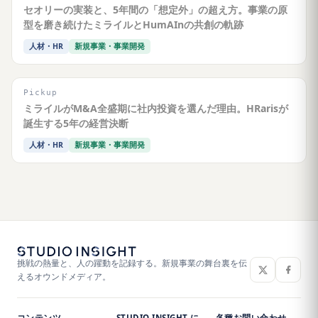
セオリーの実装と、5年間の「想定外」の超え方。事業の原
型を磨き続けたミライルとHumAInの共創の軌跡
人材・HR
新規事業・事業開発
Pickup
ミライルがM&A全盛期に社内投資を選んだ理由。HRarisが
誕生する5年の経営決断
人材・HR
新規事業・事業開発
挑戦の熱量と、人の躍動を記録する。新規事業の舞台裏を伝
えるオウンドメディア。
コンテンツ
STUDIO INSIGHT に
各種お問い合わせ