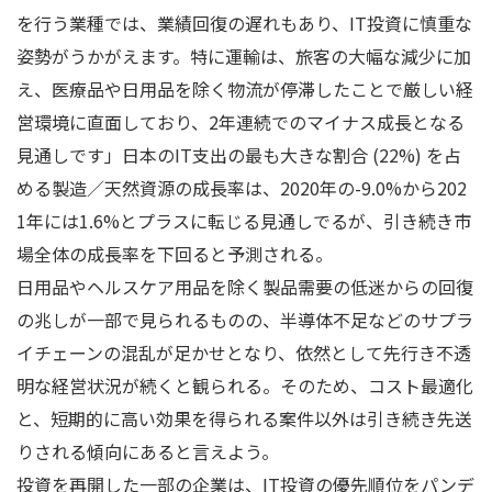
を行う業種では、業績回復の遅れもあり、IT投資に慎重な
姿勢がうかがえます。特に運輸は、旅客の大幅な減少に加
え、医療品や日用品を除く物流が停滞したことで厳しい経
営環境に直面しており、2年連続でのマイナス成長となる
見通しです」日本のIT支出の最も大きな割合 (22%) を占
める製造／天然資源の成長率は、2020年の-9.0%から202
1年には1.6%とプラスに転じる見通しでるが、引き続き市
場全体の成長率を下回ると予測される。
日用品やヘルスケア用品を除く製品需要の低迷からの回復
の兆しが一部で見られるものの、半導体不足などのサプラ
イチェーンの混乱が足かせとなり、依然として先行き不透
明な経営状況が続くと観られる。そのため、コスト最適化
と、短期的に高い効果を得られる案件以外は引き続き先送
りされる傾向にあると言えよう。
投資を再開した一部の企業は、IT投資の優先順位をパンデ