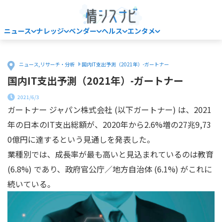
ニュース
ナレッジ
ベンダー
ヘルス
エンタメ
Home
ニュース
,
リサーチ・分析
国内IT支出予測（2021年）-ガートナー
国内IT支出予測（2021年）-ガートナー
2021/6/3
ガートナー ジャパン株式会社 (以下ガートナー) は、2021
年の日本のIT支出総額が、2020年から2.6%増の27兆9,73
0億円に達するという見通しを発表した。
業種別では、成長率が最も高いと見込まれているのは教育
(6.8%) であり、政府官公庁／地方自治体 (6.1%) がこれに
続いている。