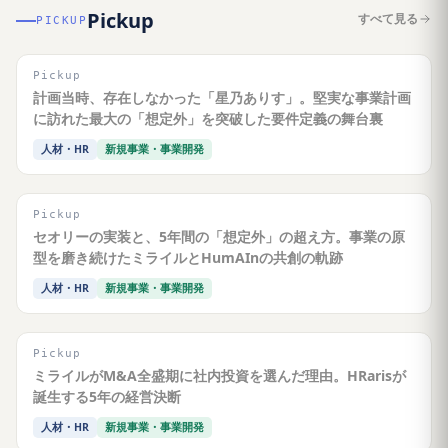
Pickup
すべて見る
PICKUP
Pickup
計画当時、存在しなかった「星乃ありす」。堅実な事業計画
に訪れた最大の「想定外」を突破した要件定義の舞台裏
人材・HR
新規事業・事業開発
Pickup
セオリーの実装と、5年間の「想定外」の超え方。事業の原
型を磨き続けたミライルとHumAInの共創の軌跡
人材・HR
新規事業・事業開発
Pickup
ミライルがM&A全盛期に社内投資を選んだ理由。HRarisが
誕生する5年の経営決断
人材・HR
新規事業・事業開発