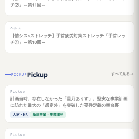
チ②」～第11回～
ヘルス
【情シス×ストレッチ】手首疲労対策ストレッチ「手首レッ
チ①」～第10回～
Pickup
すべて見る
PICKUP
Pickup
計画当時、存在しなかった「星乃ありす」。堅実な事業計画
に訪れた最大の「想定外」を突破した要件定義の舞台裏
人材・HR
新規事業・事業開発
Pickup