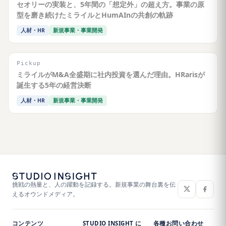
セオリーの実装と、5年間の「想定外」の超え方。事業の原
型を磨き続けたミライルとHumAInの共創の軌跡
人材・HR
新規事業・事業開発
Pickup
ミライルがM&A全盛期に社内投資を選んだ理由。HRarisが
誕生する5年の経営決断
人材・HR
新規事業・事業開発
挑戦の熱量と、人の躍動を記録する。新規事業の舞台裏を伝
えるオウンドメディア。
コンテンツ
STUDIO INSIGHT に
各種お問い合わせ