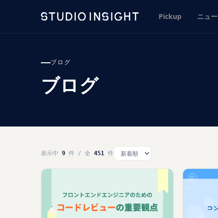
Pickup
ニュー
ブログ
ブログ
表示中
9
件 / 全
451
件