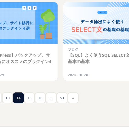
ブログ
【SQL】よく使うSQL SELECT
dPress】バックアップ、サ
基本の基本
行にオススメのプラグイン4
.29
2024.10.28
→
13
14
15
16
…
51