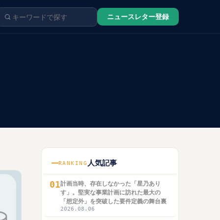
ニュースレター登録
人気記事
RANKING
01
計画当時、存在しなかった「星乃あり
す」。堅実な事業計画に訪れた最大の
「想定外」を突破した要件定義の舞台裏
2026.08.06