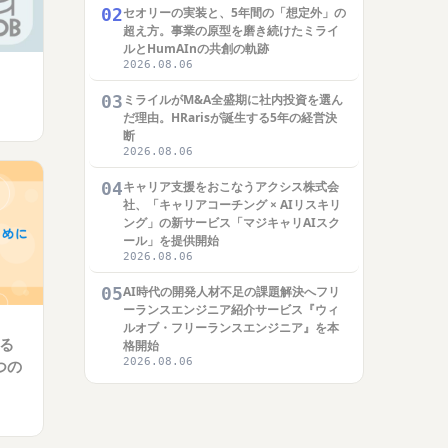
02
セオリーの実装と、5年間の「想定外」の
超え方。事業の原型を磨き続けたミライ
ルとHumAInの共創の軌跡
2026.08.06
03
ミライルがM&A全盛期に社内投資を選ん
だ理由。HRarisが誕生する5年の経営決
断
2026.08.06
04
キャリア支援をおこなうアクシス株式会
社、「キャリアコーチング × AIリスキリ
ング」の新サービス「マジキャリAIスク
ール」を提供開始
2026.08.06
05
AI時代の開発人材不足の課題解決へフリ
ーランスエンジニア紹介サービス『ウィ
ルオブ・フリーランスエンジニア』を本
る
格開始
2026.08.06
つの