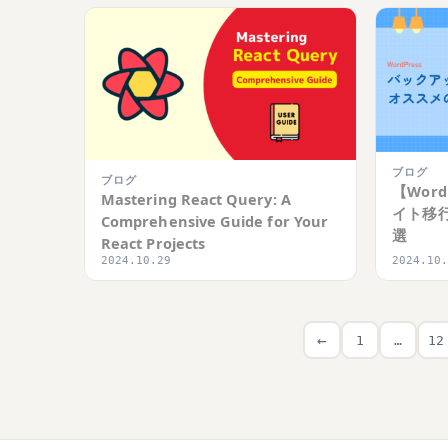
ブログ
ブログ
【Wor
Mastering React Query: A
イト移
Comprehensive Guide for Your
選
React Projects
2024.10.29
2024.10
←
1
…
12