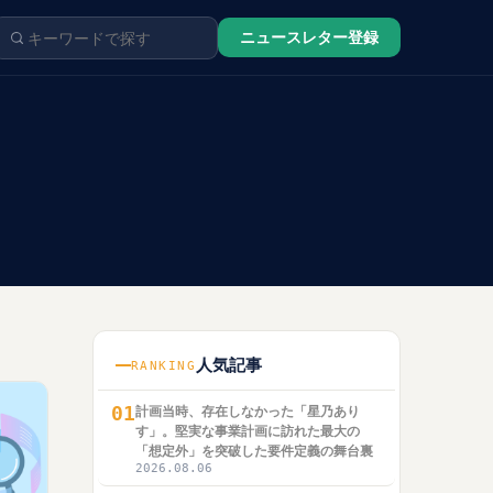
ニュースレター登録
人気記事
RANKING
01
計画当時、存在しなかった「星乃あり
す」。堅実な事業計画に訪れた最大の
「想定外」を突破した要件定義の舞台裏
2026.08.06