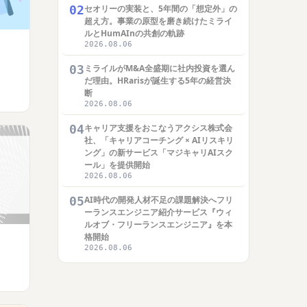
02
セオリーの実装と、5年間の「想定外」の
超え方。事業の原型を磨き続けたミライ
ルとHumAInの共創の軌跡
2026.08.06
03
ミライルがM&A全盛期に社内投資を選ん
だ理由。HRarisが誕生する5年の経営決
断
2026.08.06
04
キャリア支援をおこなうアクシス株式会
社、「キャリアコーチング × AIリスキリ
ング」の新サービス「マジキャリAIスク
ール」を提供開始
2026.08.06
05
AI時代の開発人材不足の課題解決へフリ
ーランスエンジニア紹介サービス『ウィ
ルオブ・フリーランスエンジニア』を本
格開始
2026.08.06