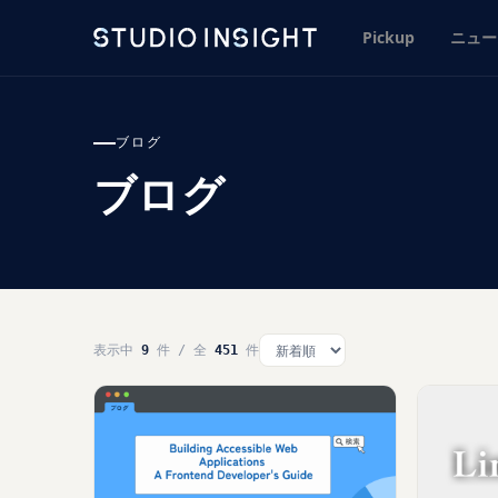
Pickup
ニュー
ブログ
ブログ
表示中
9
件 / 全
451
件