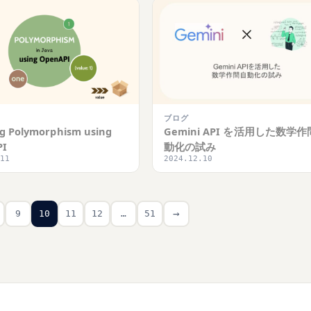
ブログ
ng Polymorphism using
Gemini API を活用した数学
PI
動化の試み
.11
2024.12.10
→
9
10
11
12
…
51