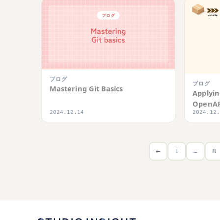
ブログ
ブログ
Mastering Git Basics
Applyi
OpenA
2024.12.14
2024.12
←
1
…
8