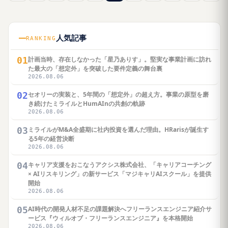
人気記事
RANKING
01
計画当時、存在しなかった「星乃ありす」。堅実な事業計画に訪れ
た最大の「想定外」を突破した要件定義の舞台裏
2026.08.06
02
セオリーの実装と、5年間の「想定外」の超え方。事業の原型を磨
き続けたミライルとHumAInの共創の軌跡
2026.08.06
03
ミライルがM&A全盛期に社内投資を選んだ理由。HRarisが誕生す
る5年の経営決断
2026.08.06
04
キャリア支援をおこなうアクシス株式会社、「キャリアコーチング
× AIリスキリング」の新サービス「マジキャリAIスクール」を提供
開始
2026.08.06
05
AI時代の開発人材不足の課題解決へフリーランスエンジニア紹介サ
ービス『ウィルオブ・フリーランスエンジニア』を本格開始
2026.08.06