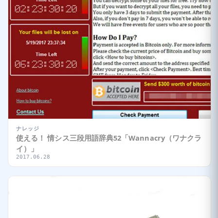
ナレッジ
使える！ 情シス三段用語辞典52「Wannacry（ワナクラ
イ）」
2017.06.28