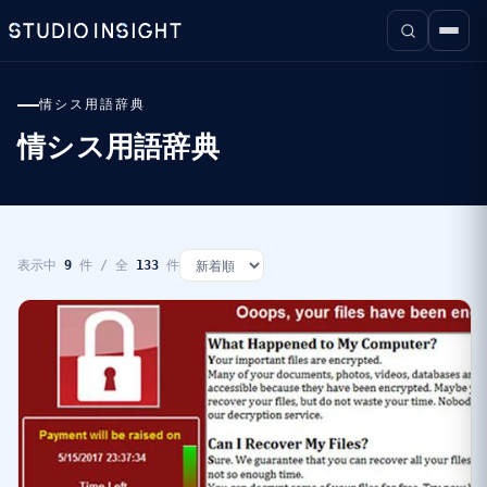
情シス用語辞典
情シス用語辞典
表示中
9
件 / 全
133
件