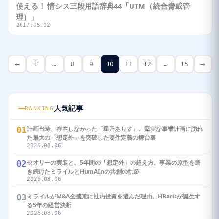
使える！ 情シス三段用語辞典44「UTM（統合脅威管
理）」
2017.05.02
←
→
1
…
8
9
10
11
12
…
15
人気記事
RANKING
01
計画当時、存在しなかった「星乃ありす」。堅実な事業計画に訪れ
た最大の「想定外」を突破した要件定義の舞台裏
2026.08.06
02
セオリーの実装と、5年間の「想定外」の超え方。事業の原型を磨
き続けたミライルとHumAInの共創の軌跡
2026.08.06
03
ミライルがM&A全盛期に社内投資を選んだ理由。HRarisが誕生す
る5年の経営決断
2026.08.06