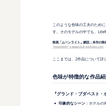
このような色味の工夫のために、L
す。そのモデルの中でも、Lit
映画「ムーンライト」解説：本作の映像
“moonlight” o
www.club-typhoon.com
ここまでは、2作品について詳
色味が特徴的な作品紹
『グランド・ブダペスト・
印象的なシーン
：ホテルの