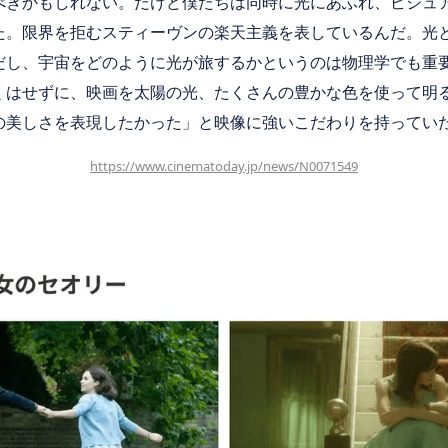
べきかもしれない。だけど僕たちは同時に光にあふれ、ビジュ
た。限界を拒むスティーヴンの楽天主義を表しているんだ。光
だし、宇宙をどのように光が旅するかというのは物理学でも重
くはせずに、映画を太陽の光、たくさんの豊かな色を使って明
の美しさを表現したかった」と映像に強いこだわりを持ってい
https://www.cinematoday.jp/news/N0071549