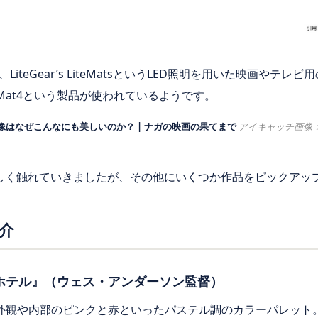
iteGear’s LiteMatsというLED照明を用いた映画やテ
eMat4という製品が使われているようです。
はなぜこんなにも美しいのか？ | ナガの映画の果てまで
アイキャッチ画像：©2016
しく触れていきましたが、その他にいくつか作品をピックアッ
介
ホテル』（ウェス・アンダーソン監督）
外観や内部のピンクと赤といったパステル調のカラーパレット