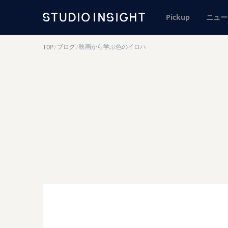
Pickup
ニュー
ブログ
映画から学ぶ色のイロハ
TOP
/
/