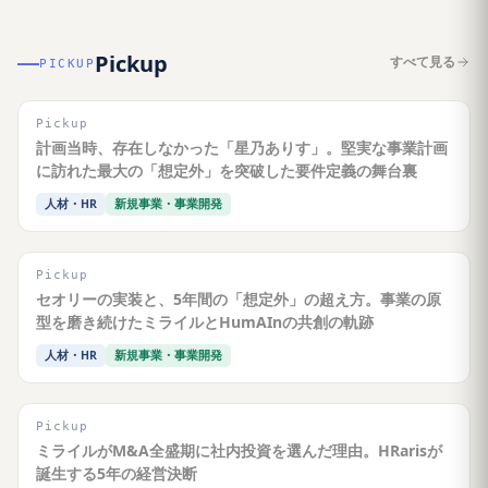
Pickup
すべて見る
PICKUP
Pickup
計画当時、存在しなかった「星乃ありす」。堅実な事業計画
に訪れた最大の「想定外」を突破した要件定義の舞台裏
人材・HR
新規事業・事業開発
Pickup
セオリーの実装と、5年間の「想定外」の超え方。事業の原
型を磨き続けたミライルとHumAInの共創の軌跡
人材・HR
新規事業・事業開発
Pickup
ミライルがM&A全盛期に社内投資を選んだ理由。HRarisが
誕生する5年の経営決断