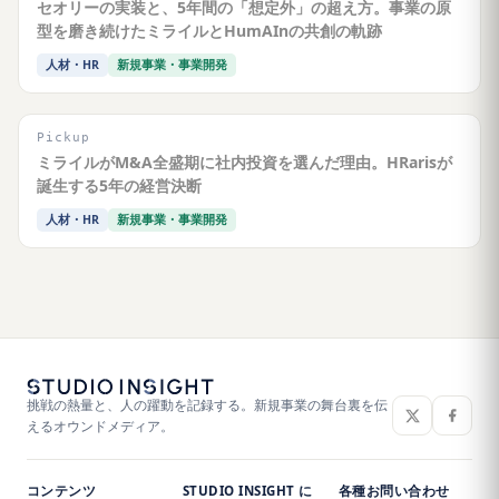
セオリーの実装と、5年間の「想定外」の超え方。事業の原
型を磨き続けたミライルとHumAInの共創の軌跡
人材・HR
新規事業・事業開発
Pickup
ミライルがM&A全盛期に社内投資を選んだ理由。HRarisが
誕生する5年の経営決断
人材・HR
新規事業・事業開発
挑戦の熱量と、人の躍動を記録する。新規事業の舞台裏を伝
えるオウンドメディア。
コンテンツ
STUDIO INSIGHT に
各種お問い合わせ