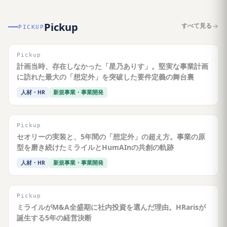
Pickup
すべて見る
PICKUP
Pickup
計画当時、存在しなかった「星乃ありす」。堅実な事業計画
に訪れた最大の「想定外」を突破した要件定義の舞台裏
人材・HR
新規事業・事業開発
Pickup
セオリーの実装と、5年間の「想定外」の超え方。事業の原
型を磨き続けたミライルとHumAInの共創の軌跡
人材・HR
新規事業・事業開発
Pickup
ミライルがM&A全盛期に社内投資を選んだ理由。HRarisが
誕生する5年の経営決断