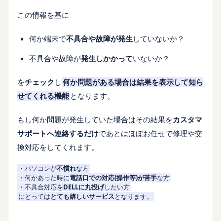
この情報を基に
何か端末で
不具合や故障が発生
していないか？
不具合や故障が
発生しかかって
いないか？
を
チェック
し
何か問題がある場合は結果を表示して知ら
せてくれる機能
となります。
もし何か問題が発生していた場合はその結果を
カスタマ
サポートへ連絡するだけ
であとはほぼお任せで修理や交
換対応をしてくれます。
・パソコンが
不慣れ
な方
・何かあった時に
電話口での対応(操作等)が苦手
な方
・不具合対応を
DELLに丸投げ
したい方
にとっては
とても嬉しいサービス
となります。