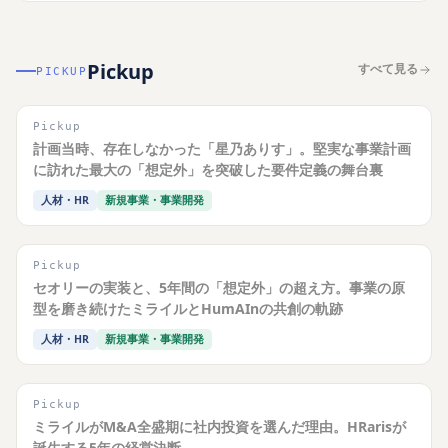
Pickup
すべて見る
PICKUP
Pickup
計画当時、存在しなかった「星乃ありす」。堅実な事業計画
に訪れた最大の「想定外」を突破した要件定義の舞台裏
人材・HR
新規事業・事業開発
Pickup
セオリーの実装と、5年間の「想定外」の超え方。事業の原
型を磨き続けたミライルとHumAInの共創の軌跡
人材・HR
新規事業・事業開発
Pickup
ミライルがM&A全盛期に社内投資を選んだ理由。HRarisが
誕生する5年の経営決断