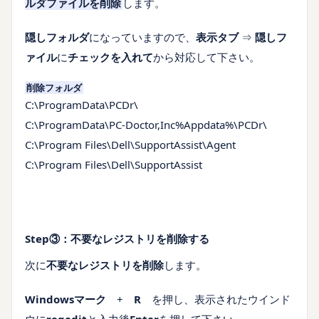
ルダファイルを削除
します。
隠しフォルダ
になっていますので、
表示タブ
⇒
隠しフ
ァイル
に
チェックを入れて
から対応して下さい。
削除フォルダ
C:\ProgramData\PCDr\
C:\ProgramData\PC-Doctor,Inc%Appdata%\PCDr\
C:\Program Files\Dell\SupportAssist\Agent
C:\Program Files\Dell\SupportAssist
Step③：不要なレジストリを削除する
次に
不要なレジストリを削除
します。
Windowsマーク
+
R
を押し、表示されたウインド
ウに
regedit
と入力後
Enter
を押して下さい。