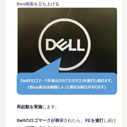
Bios画面を立ち上げる
再起動を実施
します。
Dellのロゴマークが表示
されたら、
F2
を連打
し続け