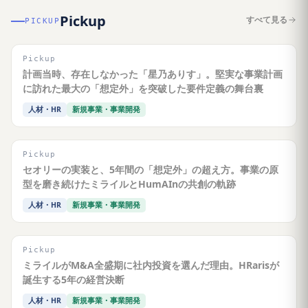
Pickup
すべて見る
PICKUP
Pickup
計画当時、存在しなかった「星乃ありす」。堅実な事業計画
に訪れた最大の「想定外」を突破した要件定義の舞台裏
人材・HR
新規事業・事業開発
Pickup
セオリーの実装と、5年間の「想定外」の超え方。事業の原
型を磨き続けたミライルとHumAInの共創の軌跡
人材・HR
新規事業・事業開発
Pickup
ミライルがM&A全盛期に社内投資を選んだ理由。HRarisが
誕生する5年の経営決断
人材・HR
新規事業・事業開発