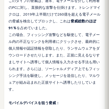
このタイプの脅威は、通常、電子メールを介して利用者
のPCに対し、直接的な攻撃を仕掛けます。トレンドマイ
クロは、2019年上半期だけで260億を超える電子メール
の脅威を検出してブロックし、これは
脅威総数のほぼ
91％
を占めていました。
この場合、フィッシング攻撃などを駆使して、電子メー
ル内の不正なリンクを利用者にクリックさせ、最終的に
個人情報や認証情報を窃取したり、ランサムウェアをダ
ウンロードさせたりします。また、正規に見えるなりす
ましサイトへ誘導して個人情報を入力させる手法も用い
られます。さらには、ソーシャルメディア上でもフィッ
シング手法を駆使し、メッセージを送信したり、マルウ
ェアが組み込まれた正規サイトへ誘導したりしていま
す。
モバイルデバイスを狙う脅威：