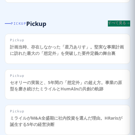
Pickup
すべて見る
PICKUP
Pickup
計画当時、存在しなかった「星乃ありす」。堅実な事業計画
に訪れた最大の「想定外」を突破した要件定義の舞台裏
Pickup
セオリーの実装と、5年間の「想定外」の超え方。事業の原
型を磨き続けたミライルとHumAInの共創の軌跡
Pickup
ミライルがM&A全盛期に社内投資を選んだ理由。HRarisが
誕生する5年の経営決断