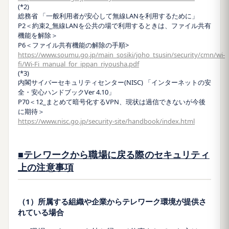
(*2)
総務省 「一般利用者が安心して無線LANを利用するために」
P2＜約束2_無線LANを公共の場で利用するときは、ファイル共有
機能を解除＞
P6＜ファイル共有機能の解除の手順>
https://www.soumu.go.jp/main_sosiki/joho_tsusin/security/cmn/wi-
fi/Wi-Fi_manual_for_ippan_riyousha.pdf
(*3)
内閣サイバーセキュリティセンター(NISC) 「インターネットの安
全・安心ハンドブックVer 4.10」
P70＜12_まとめて暗号化するVPN、現状は過信できないが今後
に期待＞
https://www.nisc.go.jp/security-site/handbook/index.html
■テレワークから職場に戻る際のセキュリティ
上の注意事項
（1）所属する組織や企業からテレワーク環境が提供さ
れている場合