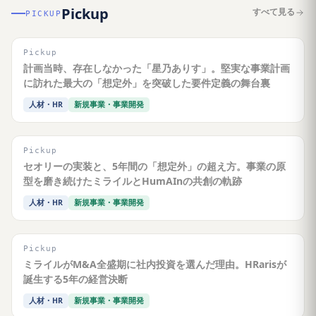
Pickup
すべて見る
PICKUP
Pickup
計画当時、存在しなかった「星乃ありす」。堅実な事業計画
に訪れた最大の「想定外」を突破した要件定義の舞台裏
人材・HR
新規事業・事業開発
Pickup
セオリーの実装と、5年間の「想定外」の超え方。事業の原
型を磨き続けたミライルとHumAInの共創の軌跡
人材・HR
新規事業・事業開発
Pickup
ミライルがM&A全盛期に社内投資を選んだ理由。HRarisが
誕生する5年の経営決断
人材・HR
新規事業・事業開発