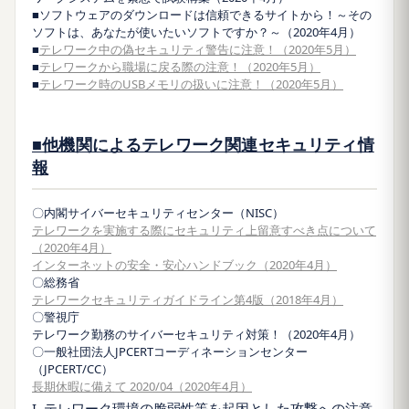
■ソフトウェアのダウンロードは信頼できるサイトから！～その
ソフトは、あなたが使いたいソフトですか？～（2020年4月）
■
テレワーク中の偽セキュリティ警告に注意！（2020年5月）
■
テレワークから職場に戻る際の注意！（2020年5月）
■
テレワーク時のUSBメモリの扱いに注意！（2020年5月）
■他機関によるテレワーク関連セキュリティ情
報
〇内閣サイバーセキュリティセンター（NISC）
テレワークを実施する際にセキュリティ上留意すべき点について
（2020年4月）
インターネットの安全・安心ハンドブック（2020年4月）
〇総務省
テレワークセキュリティガイドライン第4版（2018年4月）
〇警視庁
テレワーク勤務のサイバーセキュリティ対策！（2020年4月）
〇一般社団法人JPCERTコーディネーションセンター
（JPCERT/CC）
長期休暇に備えて 2020/04（2020年4月）
I. テレワーク環境の脆弱性等を起因とした攻撃への注意