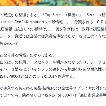
から整理すると、「Top Secret（機密）」「Secret（極秘）」
sified Information（一般情報）」に分類される。CUIは「Uncl
秘密情報に該当しない情報”だ。一例を挙げれば、政府の調達情
ータ、身近では企業の従業員名簿などだが、なぜこのような情報を、N
あるのか？
となり得る情報」だからである。
ビスはその利用データセンターを明かさなかったり、データセ
イバー攻撃者によりインフラの建材から施設の構造や耐久性が
T SP800-171はこのようなCUIを保護する。
導入するあらゆる製品/技術および全世界サプライヤに対して、NIS
本でも、防衛省が日本版NIST SP800-171「新防衛調達基