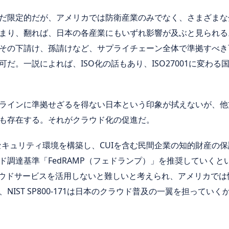
限定的だが、アメリカでは防衛産業のみでなく、さまざまな分野にNI
り、翻れば、日本の各産業にもいずれ影響が及ぶと見られる。また、N
その下請け、孫請けなど、サプライチェーン全体で準拠すべき
だ。一説によれば、ISO化の話もあり、ISO27001に変わ
インに準拠せざるを得ない日本という印象が拭えないが、他方、NIS
も存在する。それがクラウド化の促進だ。
、安全なセキュリティ環境を構築し、CUIを含む民間企業の知的財産
調達基準「FedRAMP（フェドランプ）」を推奨していくとい
はクラウドサービスを活用しないと難しいと考えられ、アメリカで
IST SP800-171は日本のクラウド普及の一翼を担ってい