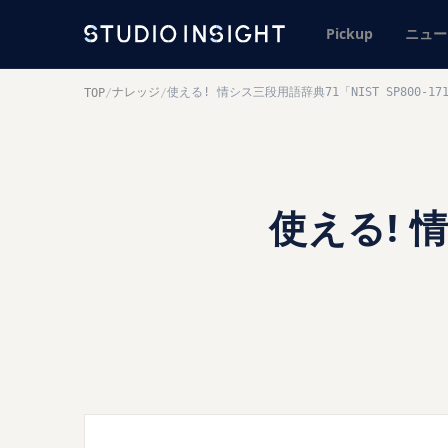
Pickup
ニュー
ナレッジ
使える! 情シス三段用語辞典71「NIST SP800-17
TOP
/
/
使える! 情