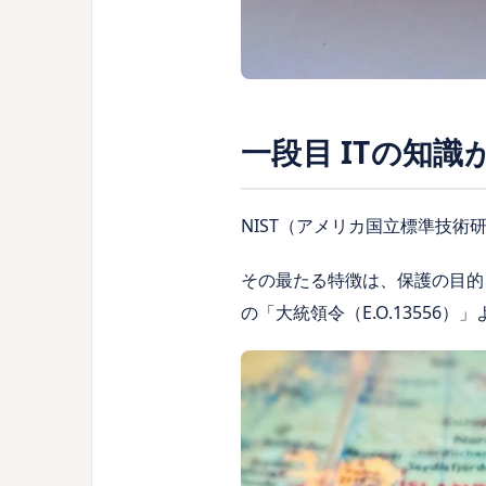
一段目 ITの知識が
NIST（アメリカ国立標準技術
その最たる特徴は、保護の目的を「CUI（
の「大統領令（E.O.1355