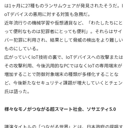
は1ヶ月に27種ものランサムウェアが発見されたそうだ。I
oTデバイスの悪用に対する対策も急務だ。
近年流行りの機械学習や仮想通貨など、「わたしたちにと
って便利なものは犯罪者にとっても便利」。それらはサイ
バー犯罪に利用され、結果として脅威の検出をより難しい
ものにしている。
広がっていくIoT技術の裏で、IoTデバイスへの攻撃または
その攻撃利用、今後汎用的なPCではなくIoTの専用端末が
増加することで防御対象端末の種類が多様化することな
ど、今後新たなセキュリティ課題が増大していくとチェン
氏は語った。
様々なモノがつながる超スマート社会、ソサエティ5.0
講演タイトルの「つながる世界」とは、日本政府の提唱す