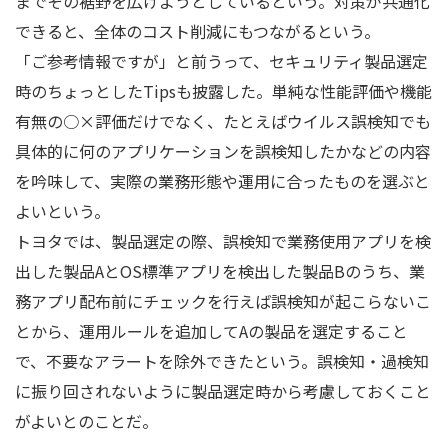
までその裾野を広げようとしているという。対策が共通化
できると、全体のコスト削減にもつながるという。
「ご参考情報ですが」と前うって、セキュリティ製品選定
時のちょっとしたTipsも披露した。単純な性能評価や機能
有無の○×評価だけでなく、たとえばウイルス誤検知でも
具体的に何のアプリケーションを誤検知したかなどの内容
を吟味して、実際の業務形態や運用に合ったものを選ぶと
よいという。
トヨタでは、製品選定の際、誤検知で業務使用アプリを検
出した製品AとOS標準アプリを検出した製品Bのうち、業
務アプリ配布前にチェックを行えば誤検知が起こらないこ
とから、運用ルールを追加してAの製品を選定すること
で、不要なアラートを除外できたという。誤検知・過検知
に振り回されないように製品選定時から考慮しておくこと
がよいとのことだ。