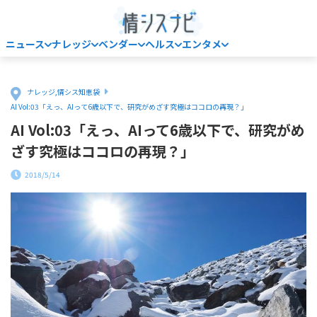
ニュース
ナレッジ
ベンダー
ヘルス
エンタメ
Home
ナレッジ
,
情シス知恵袋
AI Vol:03「えっ、AIって6歳以下で、研究がめざす究極はココロの再現？」
AI Vol:03「えっ、AIって6歳以下で、研究がめ
ざす究極はココロの再現？」
2018/5/14