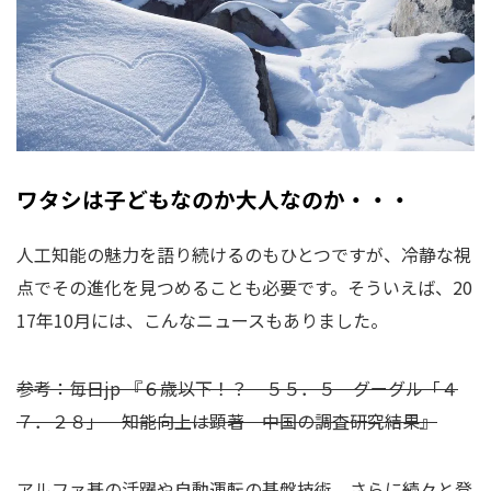
ワタシは子どもなのか大人なのか・・・
人工知能の魅力を語り続けるのもひとつですが、冷静な視
点でその進化を見つめることも必要です。そういえば、20
17年10月には、こんなニュースもありました。
参考：毎日jp 『６歳以下！？ ５５．５ グーグル「４
７．２８」 知能向上は顕著 中国の調査研究結果』
アルファ碁の活躍や自動運転の基盤技術、さらに続々と登