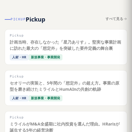
Pickup
すべて見る
PICKUP
Pickup
計画当時、存在しなかった「星乃ありす」。堅実な事業計画
に訪れた最大の「想定外」を突破した要件定義の舞台裏
人材・HR
新規事業・事業開発
Pickup
セオリーの実装と、5年間の「想定外」の超え方。事業の原
型を磨き続けたミライルとHumAInの共創の軌跡
人材・HR
新規事業・事業開発
Pickup
ミライルがM&A全盛期に社内投資を選んだ理由。HRarisが
誕生する5年の経営決断