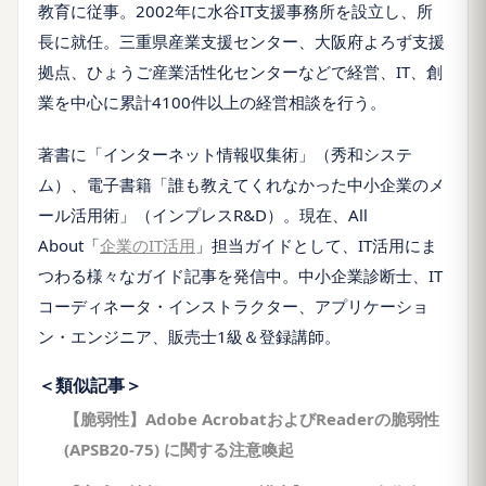
教育に従事。
2002
年に水谷
IT
支援事務所を設立し、所
長に就任。三重県産業支援センター、大阪府よろず支援
拠点、ひょうご産業活性化センターなどで経営、
IT
、創
業を中心に累計
4100
件以上の経営相談を行う。
著書に「インターネット情報収集術」（秀和システ
ム）、電子書籍「誰も教えてくれなかった中小企業のメ
ール活用術」（インプレス
R&D
）。現在、
All
About
「
企業の
IT
活用
」担当ガイドとして、
IT
活用にま
つわる様々なガイド記事を発信中。中小企業診断士、
IT
コーディネータ・インストラクター、アプリケーショ
ン・エンジニア、販売士1級＆登録講師。
＜類似記事＞
【脆弱性】Adobe AcrobatおよびReaderの脆弱性
(APSB20-75) に関する注意喚起