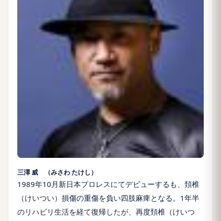
三澤 威 （みさわ たけし）
1989年10月新日本プロレスにてデビューするも、頚椎
（けいつい）損傷の重傷を負い四肢麻痺となる。1年半
のリハビリ生活を経て復帰したが、再度頚椎（けいつ